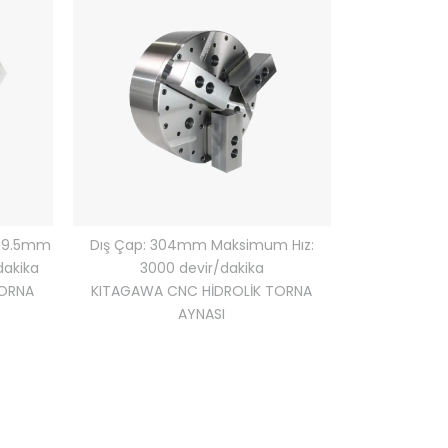
Dış Çap: 304mm Maksimum Hız:
: 9.5mm
3000 devir/dakika
dakika
KITAGAWA CNC HİDROLİK TORNA
TORNA
AYNASI