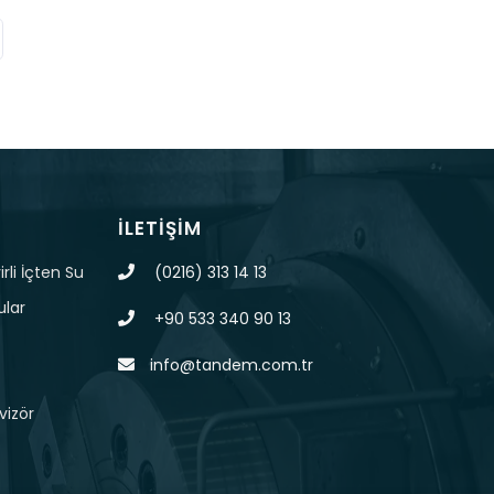
İLETIŞIM
rli İçten Su
(0216) 313 14 13
ular
+90 533 340 90 13
info@tandem.com.tr
vizör