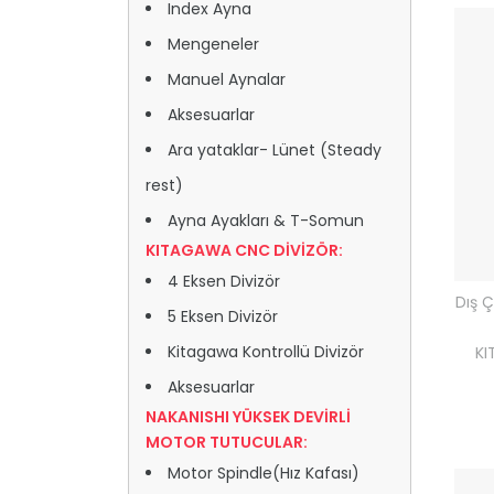
Index Ayna
Mengeneler
Manuel Aynalar
Aksesuarlar
Ara yataklar- Lünet (Steady
rest)
Ayna Ayakları & T-Somun
KITAGAWA CNC DİVİZÖR:
4 Eksen Divizör
Dış 
5 Eksen Divizör
Kitagawa Kontrollü Divizör
KI
Aksesuarlar
NAKANISHI YÜKSEK DEVİRLİ
MOTOR TUTUCULAR:
Motor Spindle(Hız Kafası)