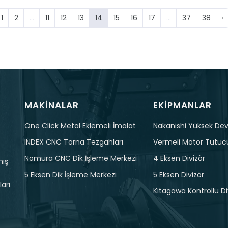
1
2
...
11
12
13
14
15
16
17
...
37
38
›
MAKINALAR
EKIPMANLAR
One Click Metal Eklemeli İmalat
Nakanishi Yüksek Devi
INDEX CNC Torna Tezgahları
Vermeli Motor Tutuc
Nomura CNC Dik İşleme Merkezi
4 Eksen Divizör
mış
5 Eksen Dik İşleme Merkezi
5 Eksen Divizör
arı
Kitagawa Kontrollü Di